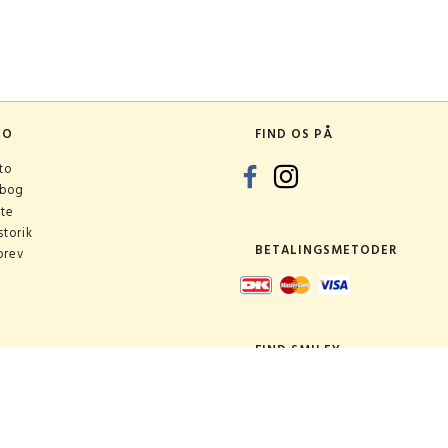
TO
FIND OS PÅ
to
ebog
ste
torik
BETALINGSMETODER
brev
FIND SMILEY
Butik: