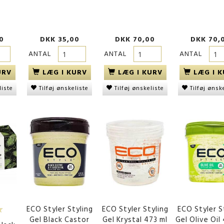
0
DKK 35,00
DKK 70,00
DKK 70,
ANTAL
ANTAL
ANTAL
URV
LÆG I KURV
LÆG I KURV
LÆG I 
liste
Tilføj ønskeliste
Tilføj ønskeliste
Tilføj ønsk
ECO Styler Styling
ECO Styler Styling
ECO Styler S
Gel Black Castor
Gel Krystal 473 ml
Gel Olive Oil
ck Soap
Dream World Deluxe Durag,
Afrikansk vaskenet