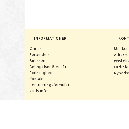
INFORMATIONER
KON
Om os
Min kon
Forsendelse
Adress
Butikken
Ønskeli
Betingelser & Vilkår
Ordrehis
Fortrolighed
Nyheds
Kontakt
Returneringsformular
Curls Info
ÅBNINGSTIDER:
Man-lør 10:00-18:00