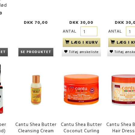
lød
0
DKK 70,00
DKK 30,00
DKK 30,
ANTAL
ANTAL
LÆG I KURV
LÆG I 
TET
SE PRODUKTET
Tilføj ønskeliste
Tilføj ønsk
per
Cantu Shea Butter
Cantu Shea Butter
Cantu Shea 
ud)
Cleansing Cream
Coconut Curling
Hair Dress