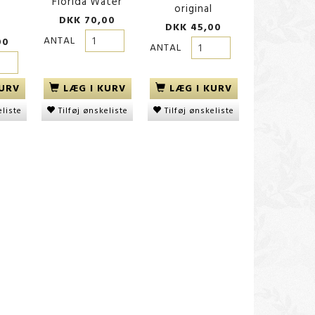
Florida Water
original
Creme 270g
550 ml
DKK 70,00
DKK 45,00
ANTAL
00
DKK 110,00
DKK 70,00
ANTAL
KURV
LÆG I KURV
LÆG I KURV
eliste
Tilføj ønskeliste
Tilføj ønskeliste