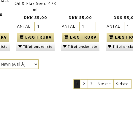
lack
Oil & Flax Seed 473
sort
ml
0
DKK 55,00
DKK 55,00
DKK 55,
00
DKK 70,00
DKK 70,00
ANTAL
ANTAL
ANTAL
URV
LÆG I KURV
LÆG I KURV
LÆG I 
liste
Tilføj ønskeliste
Tilføj ønskeliste
Tilføj ønsk
1
2
3
Næste
Sidste