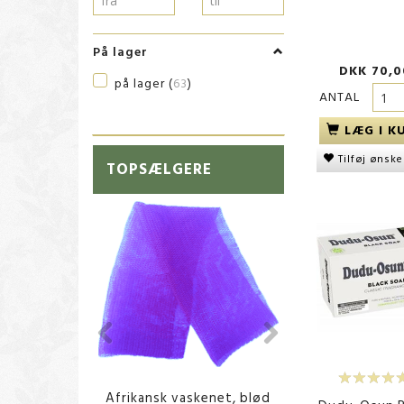
På lager
DKK 70,0
på lager
(
63
)
ANTAL
LÆG I K
Tilføj ønske
TOPSÆLGERE
Afrikansk vaskenet, blød
Dudu-Osun Bla