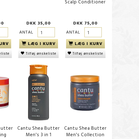
Scalp Conditioner
00
DKK 35,00
DKK 75,00
ANTAL
ANTAL
KURV
LÆG I KURV
LÆG I KURV
eliste
Tilføj ønskeliste
Tilføj ønskeliste
Butter
Cantu Shea Butter
Cantu Shea Butter
ing
Men's 3 in 1
Men's Collection