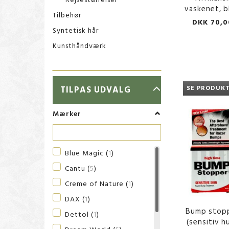
vaskenet, b
Tilbehør
DKK 70,0
Syntetisk hår
Kunsthåndværk
SKIFTE
TILPAS UDVALG
SE PRODUK
FILTER
Mærker
Blue Magic
(
1
)
Cantu
(
5
)
Creme of Nature
(
1
)
DAX
(
1
)
Bump stop
Dettol
(
1
)
(sensitiv h