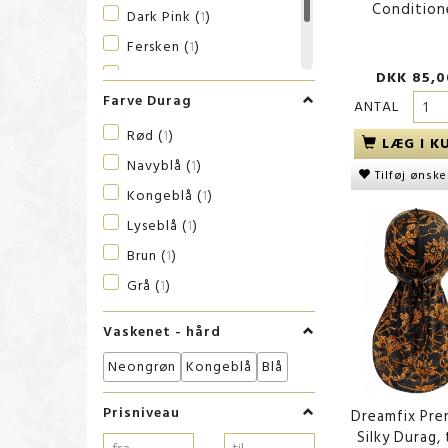
Condition
Dark Pink
(
1
)
SheaMoisture
(
2
)
Fersken
(
1
)
SKALA
(
1
)
Blå
(
1
)
DKK 85,0
Stylin Dredz
(
2
)
Farve Durag
ANTAL
Gyldenbrun
(
1
)
Vaseline
(
1
)
Rød
(
1
)
LÆG I K
Vatika
(
1
)
Navyblå
(
1
)
Tilføj ønske
Kongeblå
(
1
)
Lyseblå
(
1
)
Brun
(
1
)
Grå
(
1
)
Vaskenet - hård
Neongrøn
Kongeblå
Blå
Prisniveau
Dreamfix Pr
Silky Durag, 