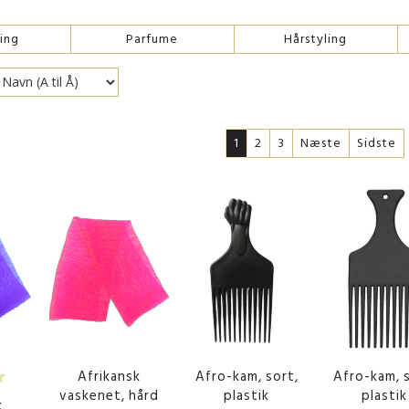
ing
Parfume
Hårstyling
1
2
3
Næste
Sidste
Afrikansk
Afro-kam, sort,
Afro-kam, s
vaskenet, hård
plastik
plastik
k