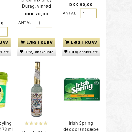
Dreamfix Silky
DKK 90,00
Durag, vinrød
ANTAL
DKK 70,00
ANTAL
00
KURV
LÆG I KURV
LÆG I KURV
eliste
Tilføj ønskeliste
Tilføj ønskeliste
tyling
Irish Spring
 473 ml
deodorantsæbe
, hård
Palmer's Cocoabutter
Magno Classic Shower 