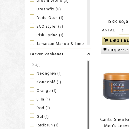
Dream World
(
5
)
Dreamfix
(
8
)
Dudu-Osun
(
1
)
DKK 60,0
ECO styler
(
3
)
ANTAL
Irish Spring
(
1
)
LÆG I K
Jamaican Mango & Lime
(
3
)
Tilføj ønske
Farver Vaskenet
Kuza
(
5
)
Lets Dred
(
3
)
Neongrøn
(
1
)
Magic
(
5
)
Kongeblå
(
1
)
Magno
(
2
)
Orange
(
1
)
Malizia
(
1
)
Lilla
(
1
)
ORS
(
2
)
Rød
(
1
)
Palmer's
(
4
)
Gul
(
1
)
S-Curl
(
5
)
Cantu Shea B
Rødbrun
(
1
)
Men's Leave
Secret d'Afrique
(
1
)