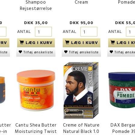
Shampoo
Cream
Pomad
Rejsestørrelse
0
DKK 35,00
DKK 95,00
DKK 55,
ANTAL
ANTAL
ANTAL
URV
LÆG I KURV
LÆG I KURV
LÆG I 
liste
Tilføj ønskeliste
Tilføj ønskeliste
Tilføj ønsk
utter
Cantu Shea Butter
Creme of Nature
DAX Berg
-in
Moisturizing Twist
Natural Black 1.0
Pomade 3