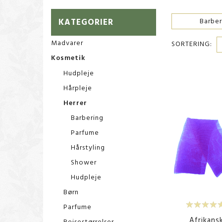
KATEGORIER
Barber
Madvarer
SORTERING:
Kosmetik
Hudpleje
Hårpleje
Herrer
Barbering
Parfume
Hårstyling
Shower
Hudpleje
Børn
Parfume
Afrikans
Rejsestørrelser