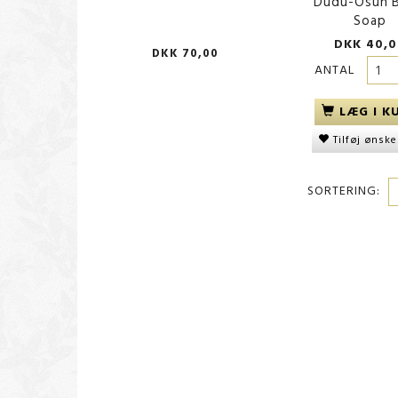
Dudu-Osun B
Soap
DKK 40,0
DKK 70,00
DKK 40,
ANTAL
LÆG I K
Tilføj ønske
SORTERING: