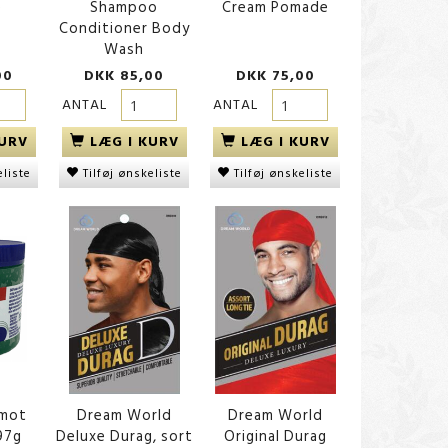
e
Shampoo
Cream Pomade
Conditioner Body
Wash
00
DKK 85,00
DKK 75,00
ANTAL
ANTAL
KURV
LÆG I KURV
LÆG I KURV
eliste
Tilføj ønskeliste
Tilføj ønskeliste
amot
Dream World
Dream World
97g
Deluxe Durag, sort
Original Durag