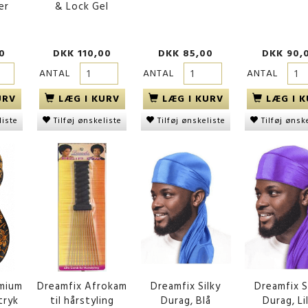
er
& Lock Gel
0
DKK 110,00
DKK 85,00
DKK 90,
ANTAL
ANTAL
ANTAL
URV
LÆG I KURV
LÆG I KURV
LÆG I 
liste
Tilføj ønskeliste
Tilføj ønskeliste
Tilføj ønsk
emium
Dreamfix Afrokam
Dreamfix Silky
Dreamfix S
tryk
til hårstyling
Durag, Blå
Durag, Lil