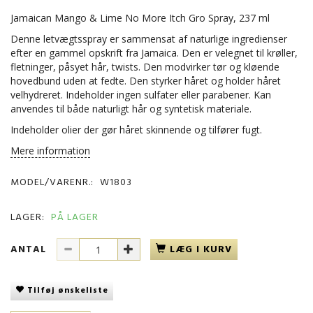
Jamaican Mango & Lime No More Itch Gro Spray, 237 ml
Denne letvægtsspray er sammensat af naturlige ingredienser
efter en gammel opskrift fra Jamaica. Den er velegnet til krøller,
fletninger, påsyet hår, twists. Den modvirker tør og kløende
hovedbund uden at fedte. Den styrker håret og holder håret
velhydreret. Indeholder ingen sulfater eller parabener. Kan
anvendes til både naturligt hår og syntetisk materiale.
Indeholder olier der gør håret skinnende og tilfører fugt.
Mere information
MODEL/VARENR.:
W1803
LAGER:
PÅ LAGER
ANTAL
LÆG I KURV
Tilføj ønskeliste