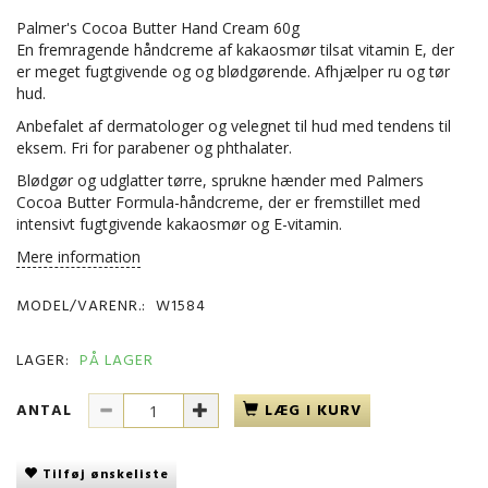
Palmer's Cocoa Butter Hand Cream 60g
En fremragende håndcreme af kakaosmør tilsat vitamin E, der
er meget fugtgivende og og blødgørende. Afhjælper ru og tør
hud.
Anbefalet af dermatologer og velegnet til hud med tendens til
eksem. Fri for parabener og phthalater.
Blødgør og udglatter tørre, sprukne hænder med Palmers
Cocoa Butter Formula-håndcreme, der er fremstillet med
intensivt fugtgivende kakaosmør og E-vitamin.
Mere information
MODEL/VARENR.:
W1584
LAGER:
PÅ LAGER
ANTAL
LÆG I KURV
Tilføj ønskeliste