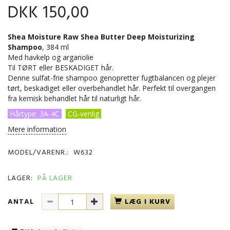
DKK 150,00
Shea Moisture Raw Shea Butter Deep Moisturizing
Shampoo
, 384 ml
Med havkelp og arganolie
Til TØRT eller BESKADIGET hår.
Denne sulfat-frie shampoo genopretter fugtbalancen og plejer
tørt, beskadiget eller overbehandlet hår. Perfekt til overgangen
fra kemisk behandlet hår til naturligt hår.
Hårtype: 3A-4C
CG-venlig
Mere information
MODEL/VARENR.:
W632
LAGER:
PÅ LAGER
ANTAL
LÆG I KURV