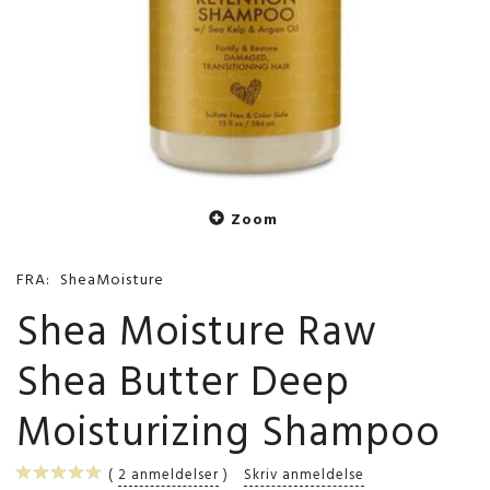
Zoom
FRA:
SheaMoisture
Shea Moisture Raw
Shea Butter Deep
Moisturizing Shampoo
2
anmeldelser
Skriv anmeldelse