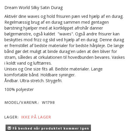
Dream World Silky Satin Durag
Aktivér dine waves og hold frisuren pæn ved hjælp af en durag.
Regelmæssig brug af en durag sammen med gentagen
børstning hjælper med at kortklippet afrohår danner
bølgemønstre, også kaldet "waves". Også andre frisurer kan
beskyttes mod frizz og slid ved hjælp af en durag. Denne durag
er fremstillet af bedste materialer for bedste hårpleje. De lange
bånd gør det muligt at binde durag'en uden at den bliver for
stram, således at cirkulationen til hovedbunden bevares. Vaskes
i koldt vand og lufttørres.
Unisex og One size fits all. Bedste materialer. Lange
komfortable bånd. Holdbare syninger.
Åndbar. Ultra-stretch. Strygefri.
100% polyester
MODEL/VARENR.:
W1798
LAGER:
IKKE PÅ LAGER
Få besked når produktet kommer igen