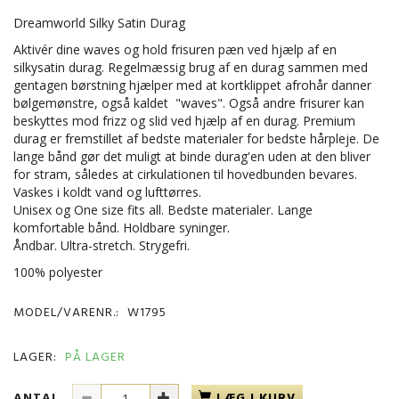
Dreamworld Silky Satin Durag
Aktivér dine waves og hold frisuren pæn ved hjælp af en
silkysatin durag. Regelmæssig brug af en durag sammen med
gentagen børstning hjælper med at kortklippet afrohår danner
bølgemønstre, også kaldet "waves". Også andre frisurer kan
beskyttes mod frizz og slid ved hjælp af en durag. Premium
durag er fremstillet af bedste materialer for bedste hårpleje. De
lange bånd gør det muligt at binde durag'en uden at den bliver
for stram, således at cirkulationen til hovedbunden bevares.
Vaskes i koldt vand og lufttørres.
Unisex og One size fits all. Bedste materialer. Lange
komfortable bånd. Holdbare syninger.
Åndbar. Ultra-stretch. Strygefri.
100% polyester
MODEL/VARENR.:
W1795
LAGER:
PÅ LAGER
ANTAL
LÆG I KURV