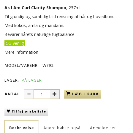
As I Am Curl Clarity Shampoo
, 237ml
Til grundig og samtidig blid rensning af hår og hovedbund.
Med kokos, amla og mandarin.
Bevarer hårets naturlige fugtbalance
CG-venlig
Mere information
MODEL/VARENR.:
W792
LAGER:
PÅ LAGER
ANTAL
LÆG I KURV
Tilføj ønskeliste
Beskrivelse
Andre købte også
Anmeldelser